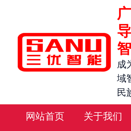
跳
到
内
容
成
域
民
网站首页
关于我们