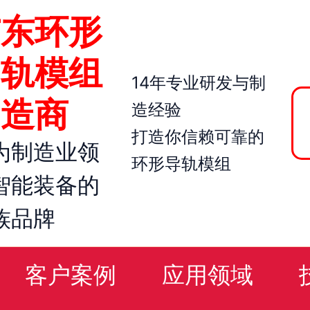
广东环形
导轨模组
1
4
年
专业
研发
与
制
智造商
造
经验
打造你信赖可靠的
为制造业领
环形导轨模组
智能装备的
族品牌
客户案例
应用领域